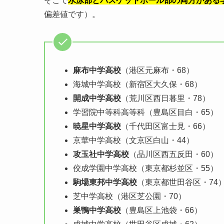
そこで
水泳部とバスケットボール部の両方がある
偏差値です）。
麻布中学高校
（港区元麻布・68）
海城中学高校（新宿区大久保・68）
開成中学高校
（荒川区西日暮里・78）
学習院中等科高等科（豊島区目白・65）
暁星中学高校
（千代田区富士見・66）
京華中学高校（文京区白山・44）
攻玉社中学高校
（品川区西五反田・60）
佼成学園中学高校（東京都杉並区・55）
駒場東邦中学高校
（東京都世田谷区・74
芝中学高校（港区芝公園・70）
巣鴨中学高校
（豊島区上池袋・66）