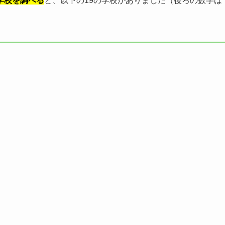
学校を調べる
と、以下の19の学校がありました（後ろの数字は
）