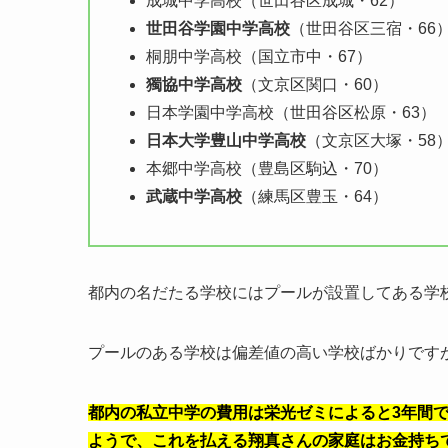
成城中学高校（世田谷区成城・62）
世田谷学園中学高校
（世田谷区三宿・66
桐朋中学高校（国立市中・67）
獨協中学高校
（文京区関口・60）
日本学園中学高校（世田谷区松原・63）
日本大学豊山中学高校
（文京区大塚・58
本郷中学高校（豊島区駒込・70）
武蔵中学高校
（練馬区豊玉・64）
都内の名だたる学校にはプールが設置してある学
プールのある学校は偏差値の高い学校ばかりです
都内の私立中学の費用は栄光ゼミによると3年間で
ようで、これを払える翔真さんの家庭はお金持ち