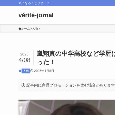
気になることリサーチ
vérité-jornal
ホーム
人物
嵐翔真の中学高校など学歴
2025
4/08
った！
2025年4月8日
人物
記事内に商品プロモーションを含む場合がありま