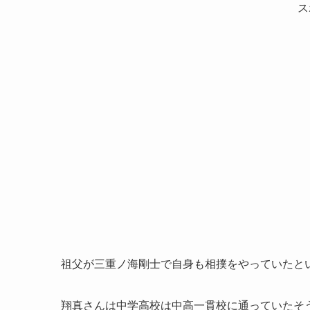
ス
祖父が三重ノ海剛士で自身も相撲をやっていたと
翔真さんは中学高校は中高一貫校に通っていたそ