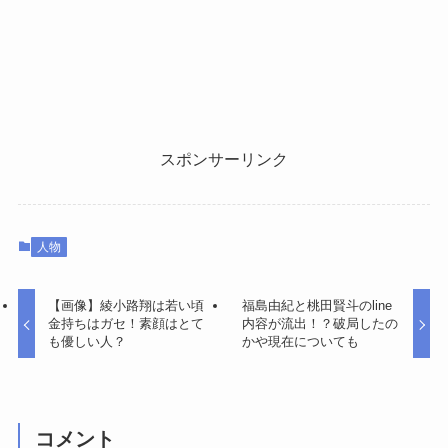
スポンサーリンク
人物
【画像】綾小路翔は若い頃
福島由紀と桃田賢斗のline
金持ちはガセ！素顔はとて
内容が流出！？破局したの
も優しい人？
かや現在についても
コメント