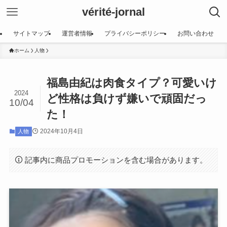
vérité-jornal
サイトマップ
運営者情報
プライバシーポリシー
お問い合わせ
ホーム
人物
福島由紀は肉食タイプ？可愛いけ
2024
ど性格は負けず嫌いで頑固だっ
10/04
た！
2024年10月4日
人物
記事内に商品プロモーションを含む場合があります。