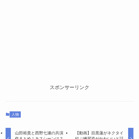
スポンサーリンク
人物
山田裕貴と西野七瀬の共演
【動画】目黒蓮がネクタイ
作まとめ！キスシーンは？
結ぶ練習姿がかわいいと話