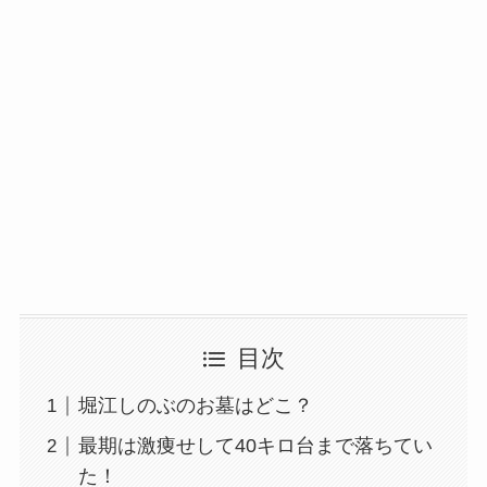
目次
堀江しのぶのお墓はどこ？
最期は激痩せして40キロ台まで落ちてい
た！