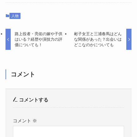
人物
路上役者・亮佑の嫁や子供
彬子女王と三浦春馬はどん
はいる？経歴や演技力の評
な関係があった？出会いは
価についても！
どこなのかについても
コメント
コメントする
コメント
※