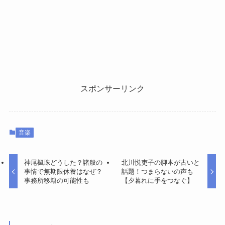
スポンサーリンク
音楽
神尾楓珠どうした？諸般の
北川悦吏子の脚本が古いと
事情で無期限休養はなぜ？
話題！つまらないの声も
事務所移籍の可能性も
【夕暮れに手をつなぐ】