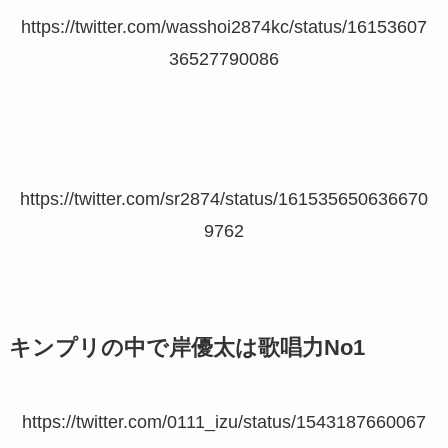
https://twitter.com/wasshoi2874kc/status/16153607
36527790086
https://twitter.com/sr2874/status/161535650636670
9762
キンプリの中で岸優太は歌唱力No1
https://twitter.com/0111_izu/status/1543187660067