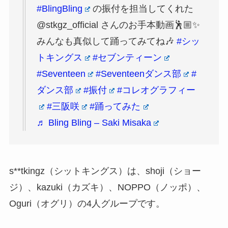
#BlingBling
の振付を担当してくれた
@stkgz_official さんのお手本動画🕺🏼✨
みんなも真似して踊ってみてね🎶
#シッ
トキングス
#セブンティーン
#Seventeen
#Seventeenダンス部
#
ダンス部
#振付
#コレオグラフィー
#三阪咲
#踊ってみた
♬ Bling Bling – Saki Misaka
s**tkingz（シットキングス）は、shoji（ショー
ジ）、kazuki（カズキ）、NOPPO（ノッポ）、
Oguri（オグリ）の4人グループです。