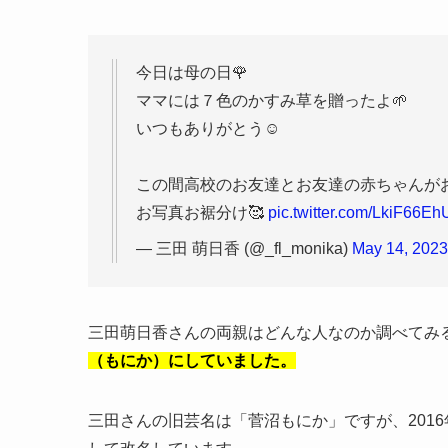
今日は母の日🌹
ママには７色のかすみ草を贈ったよ🌱
いつもありがとう☺️
この間高校のお友達とお友達の赤ちゃんがお
お写真お裾分け🥰
pic.twitter.com/LkiF66Eh
— 三田 萌日香 (@_fl_monika)
May 14, 2023
三田萌日香さんの両親はどんな人なのか調べてみ
（もにか）にしていました。
三田さんの旧芸名は「菅沼もにか」ですが、2016