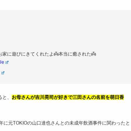
家に遊びにきてくれたよ👼本当に癒された👼
Ue
ると、
お母さんが吉川晃司が好きで三田さんの名前を萌日香
年に元TOKIOの山口達也さんとの未成年飲酒事件に関わったと