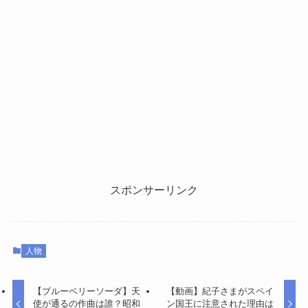
スポンサーリンク
人物
【ブルーベリーソーダ】天
【動画】紀子さまがスペイ
使が通るの作曲は誰？昭和
ン国王に注意された理由は