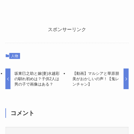
スポンサーリンク
人物
坂東巳之助と嫁(妻)水越彩
【動画】マルシアと華原朋
の馴れ初めは？子供2人は
美がおかしいの声！【鬼レ
男の子で画像はある？
ンチャン】
コメント