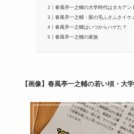
春風亭一之輔の大学時代はタカアン
春風亭一之輔・髪の毛ふさふさイケメ
春風亭一之輔はいつからハゲた？
春風亭一之輔の家族
【画像】春風亭一之輔の若い頃・大学