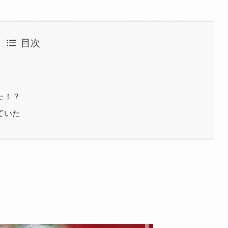
目次
た！？
ていた