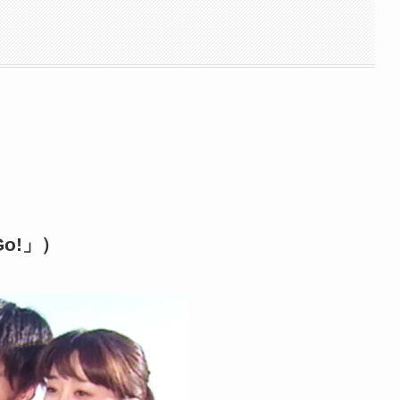
Go!」）