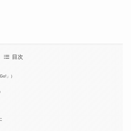
目次
Go!」）
）
た