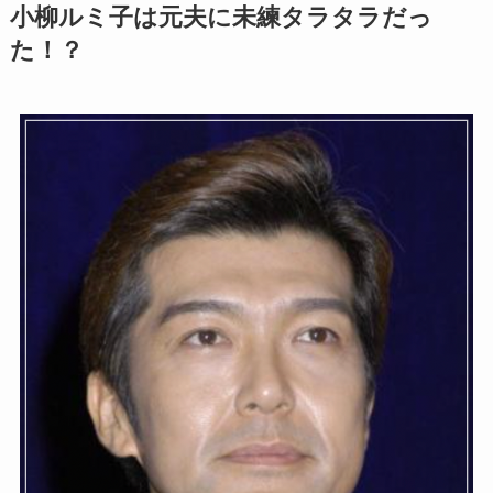
小柳ルミ子は元夫に未練タラタラだっ
た！？