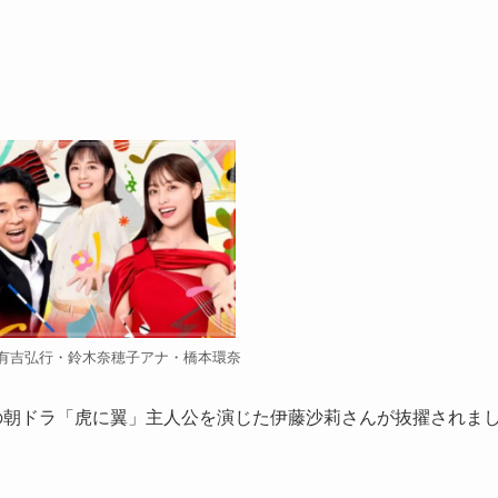
・有吉弘行・鈴木奈穂子アナ・橋本環奈
前期の朝ドラ「虎に翼」主人公を演じた伊藤沙莉さんが抜擢されま