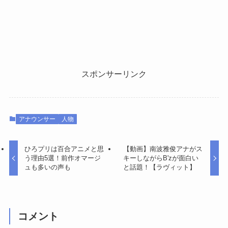
スポンサーリンク
アナウンサー
人物
ひろプリは百合アニメと思
【動画】南波雅俊アナがス
う理由5選！前作オマージ
キーしながらB'zが面白い
ュも多いの声も
と話題！【ラヴィット】
コメント