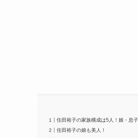
住田裕子の家族構成は5人！娘・息
住田裕子の娘も美人！